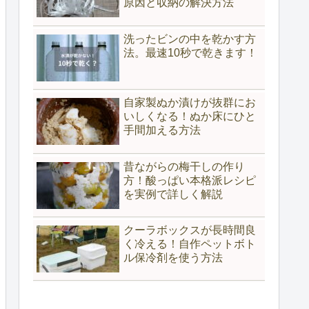
原因と収納の解決方法
洗ったビンの中を乾かす方
法。最速10秒で乾きます！
自家製ぬか漬けが抜群にお
いしくなる！ぬか床にひと
手間加える方法
昔ながらの梅干しの作り
方！酸っぱい本格派レシピ
を実例で詳しく解説
クーラボックスが長時間良
く冷える！自作ペットボト
ル保冷剤を使う方法