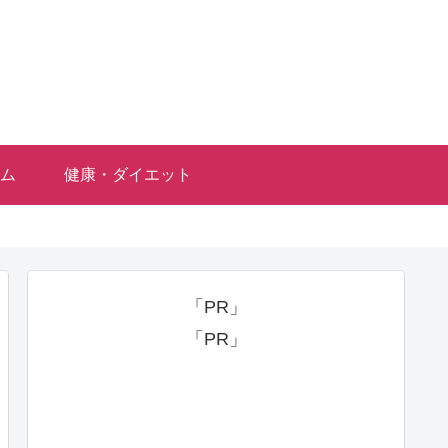
ム
健康・ダイエット
「PR」
「PR」