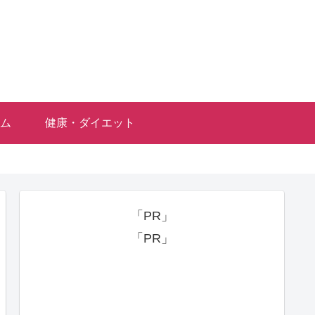
ム
健康・ダイエット
「PR」
「PR」