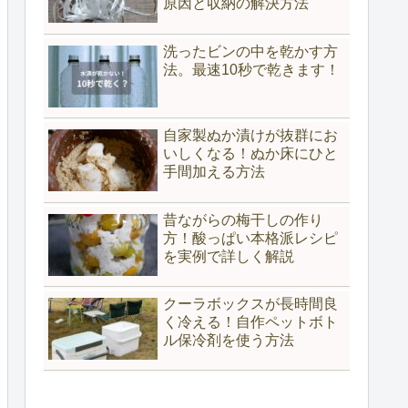
原因と収納の解決方法
洗ったビンの中を乾かす方
法。最速10秒で乾きます！
自家製ぬか漬けが抜群にお
いしくなる！ぬか床にひと
手間加える方法
昔ながらの梅干しの作り
方！酸っぱい本格派レシピ
を実例で詳しく解説
クーラボックスが長時間良
く冷える！自作ペットボト
ル保冷剤を使う方法