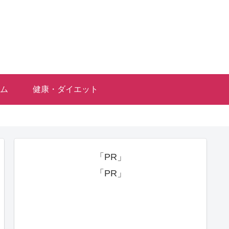
ム
健康・ダイエット
「PR」
「PR」