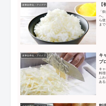
【
家事効率化・アイデア
「炊
へ。
ら使
まで
キ
家事効率化・アイデア
プ
キャ
料理
ふわ
ある
して
料