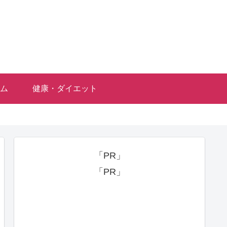
ム
健康・ダイエット
「PR」
「PR」