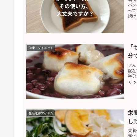
パン
って
焼け
「
健康・ダイエット
分
ぜん
配な
半分
ぐっ
ぜん
栄
生活改善アイテム
し
栄養
宅で