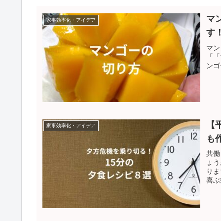
マ
家事効率化・アイデア
す
マン
「「
ンゴ
【
家事効率化・アイデア
も
共働
ょう
りま
喜ぶ
いね