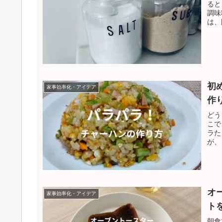
ると
調味
は、
初
家事効率化・アイデア
作
どう
こで
ラた
が、
オ
家事効率化・アイデア
ト
朝食