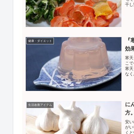
干し
『
健康・ダイエット
効
寒天
こで
寒天
なく
に
生活改善アイテム
方
安い
がい
くと