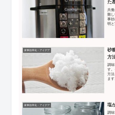
た
共働
難し
事効
明と
砂
家事効率化・アイデア
方
調味
す。
方法
ます
塩
家事効率化・アイデア
調味