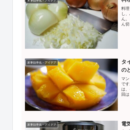
家事効率化・アイデア
料理
し、
ん。
ん切
する
タ
家事効率化・アイデア
の
マン
です
は、
回は
電
家事効率化・アイデア